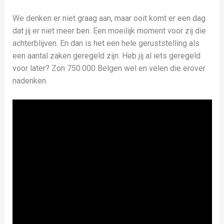
We denken er niet graag aan, maar ooit komt er een dag
dat jij er niet meer ben. Een moeilijk moment voor zij die
achterblijven. En dan is het een hele geruststelling als
een aantal zaken geregeld zijn. Heb jij al iets geregeld
voor later? Zon 750.000 Belgen wel en velen die erover
nadenken.