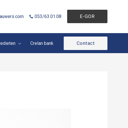
E-GOR
auwers.com
053/63.01.08
Contact
redieten
Crelan bank