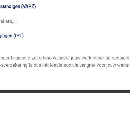
lfstandigen (VAPZ)
hekers, …
ingen (IPT)
eer financiële zekerheid wanneer jouw werknemer op pensioen ga
psverzekering is dus hét ideale sociale vangnet voor jouw werk