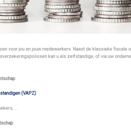
ioen voor jou en jouw medewerkers. Naast de klassieke fiscale 
verzekeringspolissen kan u als zelfstandige, of via uw ondernem
otschap
lfstandigen (VAPZ)
hekers, …
otschap